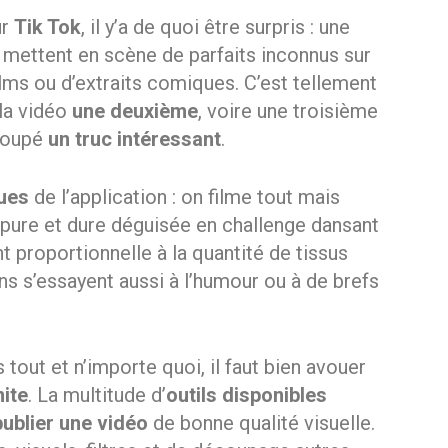
ur
Tik Tok
, il y’a de quoi être surpris : une
, mettent en scène de parfaits inconnus sur
lms ou d’extraits comiques. C’est tellement
la vidéo
une deuxième
, voire une troisième
 loupé
un truc intéressant
.
ques
de l’application : on filme tout mais
on pure et dure déguisée en challenge dansant
t proportionnelle à la quantité de tissus
ns s’essayent aussi à l’humour ou à de brefs
s tout et n’importe quoi, il faut bien avouer
mite
. La multitude d’
outils disponibles
publier une vidéo
de bonne qualité visuelle.