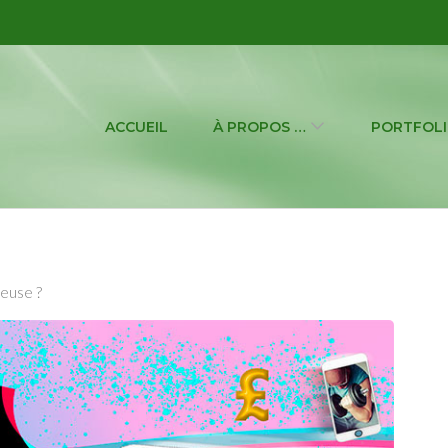
mation de Community Manager
ACCUEIL
À PROPOS …
PORTFOL
keuse ?