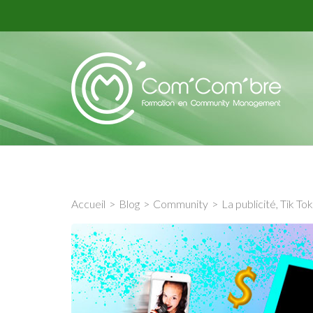
For
Accueil
>
Blog
>
Community
>
La publicité, Tik To