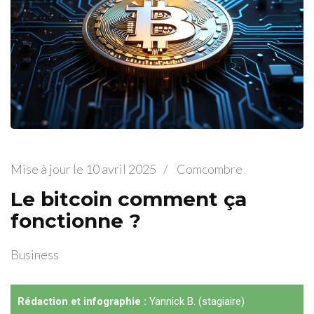
Mise à jour le
10 avril 2025
/
Comcombre
Le bitcoin comment ça
fonctionne ?
Business
Rédaction et infographie :
Yannick B. (stagiaire)