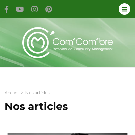
Forma
de
Comm
Mana
Accueil
>
Nos articles
Nos articles