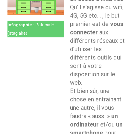
Qu’il s’agisse du wifi,
4G, 5G etc… , le but
premier est de
vous
Infographie :
Patricia H.
connecter
aux
(stagiaire)
différents réseaux et
d’utiliser les
différents outils qui
sont à votre
disposition sur le
web.
Et bien sûr, une
chose en entrainant
une autre, il vous
faudra « aussi »
un
ordinateur
et/ou
un
smartphone
pour